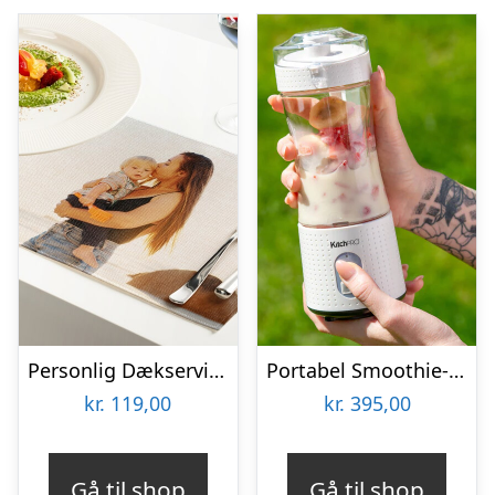
Personlig Dækserviet med Billede
Portabel Smoothie-blender – KitchPro
kr.
119,00
kr.
395,00
Gå til shop
Gå til shop