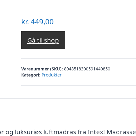
kr.
449,00
Gå til shop
Varenummer (SKU):
8948518300591440850
Kategori:
Produkter
r og luksuriøs luftmadras fra Intex! Madrass