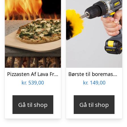
Pizzasten Af Lava Fra Etna
Børste til boremaskine 3-pak – Wibbri
kr.
539,00
kr.
149,00
Gå til shop
Gå til shop