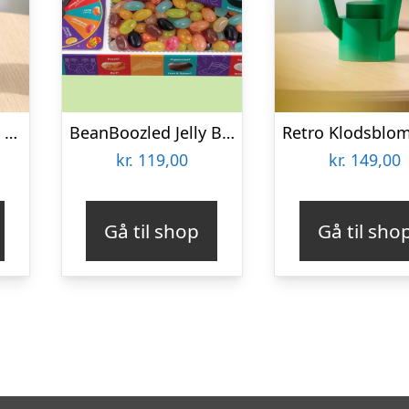
Retro Klodsblomst – Stor
BeanBoozled Jelly Beans Box 7th Edition
kr.
119,00
kr.
149,00
Gå til shop
Gå til sho