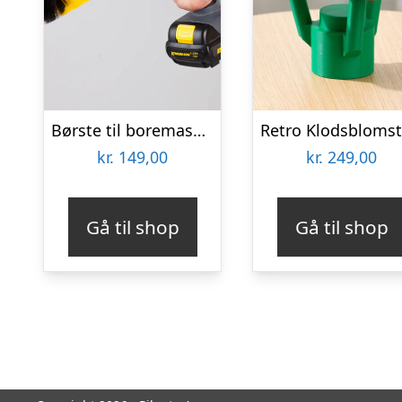
Børste til boremaskine 3-pak – Wibbri
kr.
149,00
kr.
249,00
Gå til shop
Gå til shop