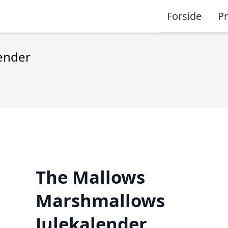
Forside
P
ender
The Mallows
Marshmallows
Julekalender