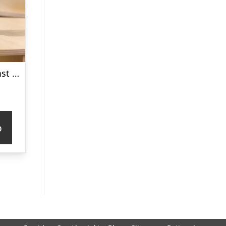
Retro Klodsblomst – Mellem
p